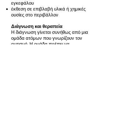
εγκεφάλου
έκθεση σε επιβλαβή υλικά ή χημικές
ουσίες στο περιβάλλον
Διάγνωση και θεραπεία
Η διάγνωση γίνεται συνήθως από μια
ομάδα ατόμων που γνωρίζουν τον
αυτισμό. Η ομάδα πρέπει να
περιλαμβάνει ιατρό (παιδοψυχίατρο,
παιδονευρολόγο, αναπτυξιολόγο) Για
να οριστεί μία ψυχιατρική διαταραχή
οι γιατροί χρησιμοποιούν ειδικά
διαγνωστικά εργαλεία. Τα
συνηθέστερα είναι το εργαλείο του
Παγκόσμιου Οργανισμού Υγείας
ICD-10
και το αντίστοιχο της
Αμερικανικής Ψυχιατρικής Εταιρείας,
το
DSM-5
.
Δεν υπάρχει μία μόνο ενδεδειγμένη
θεραπεία για τον αυτισμό. Όσο πιο
νωρίς ξεκινήσει η παρέμβαση τόσο
καλύτερα για το παιδί. Η θεραπεία
για τα παιδιά με αυτισμό δεν
ολοκληρώνεται σε λίγα χρόνια