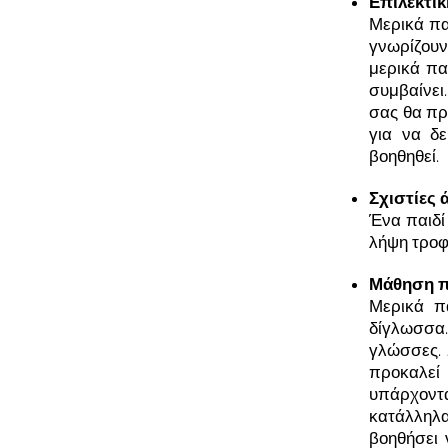
Επιλεκτικ
Μερικά πα
γνωρίζουν
μερικά πα
συμβαίνει.
σας θα πρ
για να δε
βοηθηθεί.
Σχιστίες 
Ένα παιδί
λήψη τροφ
Μάθηση π
Μερικά π
δίγλωσσα.
γλώσσες. 
προκαλεί
υπάρχοντ
κατάλληλα
βοηθήσει 