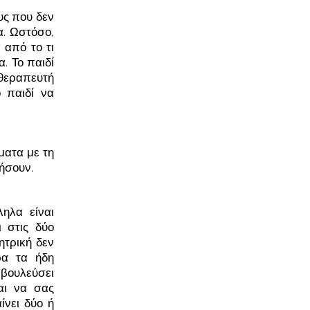
υς που δεν
α. Ωστόσο,
 από το τι
. Το παιδί
οθεραπευτή
 παιδί να
ματα με τη
ήσουν.
ηλα είναι
 στις δύο
ητρική δεν
ρα τα ήδη
βουλεύσει
και να σας
ίνει δύο ή