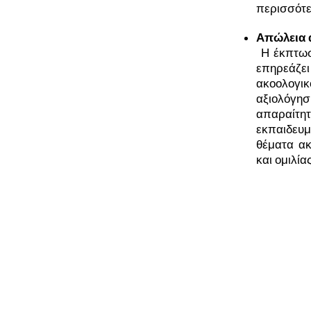
περισσότε
Απώλεια 
Η έκπτωσ
επηρεάζει
ακοολογι
αξιολόγησ
απαραίτη
εκπαιδευμ
θέματα ακ
και ομιλί