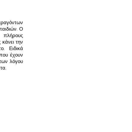
αραγόντων
παιδιών. Ο
ς πλήρους
 κάνει την
ο. Ειδικά
που έχουν
των λόγου
τα.