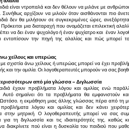
ή αλαλία
ιδιά είναι ντροπαλά και δεν θέλουν να μιλάνε με ανθρώπο
. Συνήθως αρχίζουν να μιλούν όταν αισθάνονται πιο άνετ
ιδιά δεν θα μιλήσουν σε συγκεκριμένες ώρες, ανεξάρτητα
 Πρόκειται μια διαταραχή που ονομάζεται επιλεκτική αλαλία
έπει να δει έναν ψυχολόγο ή έναν ψυχίατρο και έναν λογ
ι εντοπίσουν την πηγή της αλαλίας και πώς μπορεί το
άνω χείλους και υπερώας
 με σχιστία άνω χείλους ή υπερώας μπορεί να έχει προβλή
ής και την ομιλία. Οι λογοθεραπευτές μπορούν να σας βοηθ
ερισσότερων από μία γλώσσα – Διγλωσσία
αιδιά έχουν προβλήματα λόγου και ομιλίας ενώ παράλλ
 Αυτό σημαίνει ότι τα προβλήματα θα εμφανιστούν και
Ωστόσο, η εκμάθηση μιας άλλης γλώσσας πέρα από τη μ
 προβλήματα λόγου και ομιλίας και δεν κάνει χειρότε
α στην μητρική. Ο λογοθεραπευτής μπορεί να σας συμ
 για τη διγλωσσία και τις ιδιαιτερότητές της, καθώς 
να διακρίνετε πού είναι η δυσκολία του παιδιού που μαθα