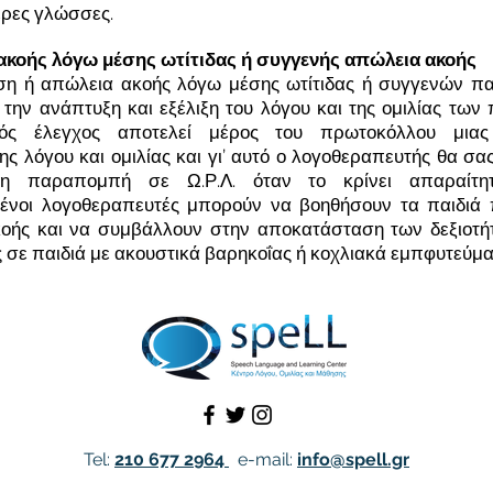
ρες γλώσσες.
ακοής λόγω μέσης ωτίτιδας ή συγγενής απώλεια ακοής
η ή απώλεια ακοής λόγω μέσης ωτίτιδας ή συγγενών π
 την ανάπτυξη και εξέλιξη του λόγου και της ομιλίας των 
κός έλεγχος αποτελεί μέρος του πρωτοκόλλου μια
ης λόγου και ομιλίας και γι’ αυτό ο λογοθεραπευτής θα σας
τη παραπομπή σε Ω.Ρ.Λ. όταν το κρίνει απαραίτητ
ένοι λογοθεραπευτές μπορούν να βοηθήσουν τα παιδιά 
οής και να συμβάλλουν στην αποκατάσταση των δεξιοτή
ας σε παιδιά με ακουστικά βαρηκοΐας ή κοχλιακά εμπφυτεύμα
Tel:
210 677 2964
e-mail:
info@spell.gr