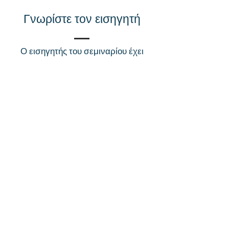
Γνωρίστε τον εισηγητή
Ο εισηγητής του σεμιναρίου έχει
πολυετή κλινική εμπειρία στην
επιστήμη της Εργοθεραπείας και
εξειδίκευση στον τομέα της
Αισθητηριακής Ολοκλήρωσης.