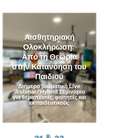
Σεμινάριο ΑΟ
Αισθητηριακή
Ολοκλήρωση:
Από τη Θεωρία
στην Κατανόηση του
Παιδιού
Διήμερο βιωματικό Live
Webinar/Hybrid Σεμινάριο
για θεραπευτές, φοιτητές και
εκπαιδευτικούς
21 & 22