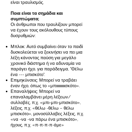
είναι τραυλισμός.
Ποια είναι τα σημάδια και
συμπτώματα;
Οι άνθρωποι που τραυλίζουν μπορεί
να έχουν τους ακόλουθους τύπους
δυσρυθμιών:
Μπλοκ: Αυτό συμβαίνει όταν το παιδί
δυσκολεύεται να ξεκινήσει να πει μια
λέξη κάνοντας παύση για μεγάλο
χρονικό διάστημα ή να αδυναμία να
παράγει ήχο, για παράδειγμα, "Θέλω
ένα --- μπισκότο".
Επιμηκύνσεις: Μπορεί να τραβάει
έναν ήχο, όπως το «μπιιιιιιιιιισκότο».
Επαναλήψεις: Μπορεί να
επαναλαμβάνει μέρη λέξεων/
συλλαβές, π.χ. «μπι-μπι-μπισκότο»,
λέξεις, π.χ. «θέλω -θέλω – θέλω
μπισκότο», μονοσύλλαβες λέξεις, π.χ.
«να -να -να πάρω ένα μπισκότο»,
ήχους, π.χ. «π-π-π-π-άμε»