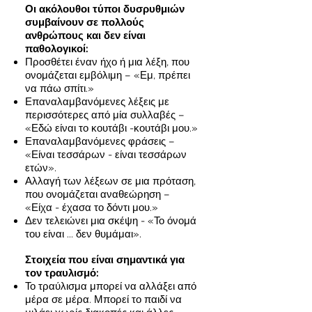
Οι ακόλουθοι τύποι δυσρυθμιών
συμβαίνουν σε πολλούς
ανθρώπους και δεν είναι
παθολογικοί:
Προσθέτει έναν ήχο ή μια λέξη, που
ονομάζεται εμβόλιμη – «Εμ, πρέπει
να πάω σπίτι.»
Επαναλαμβανόμενες λέξεις με
περισσότερες από μία συλλαβές –
«Εδώ είναι το κουτάβι -κουτάβι μου.»
Επαναλαμβανόμενες φράσεις –
«Είναι τεσσάρων - είναι τεσσάρων
ετών».
Αλλαγή των λέξεων σε μια πρόταση,
που ονομάζεται αναθεώρηση –
«Είχα - έχασα το δόντι μου.»
Δεν τελειώνει μια σκέψη - «Το όνομά
του είναι ... δεν θυμάμαι».
Στοιχεία που είναι σημαντικά για
τον τραυλισμό:
Το τραύλισμα μπορεί να αλλάξει από
μέρα σε μέρα. Μπορεί το παιδί να