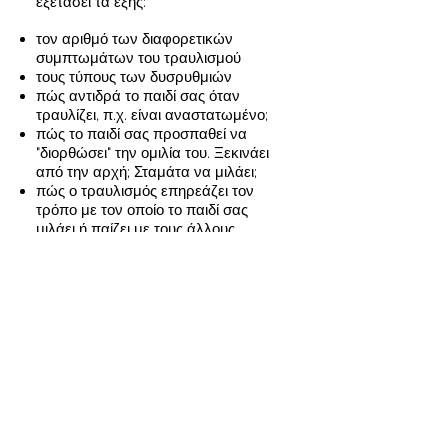
εξετάσει τα εξής:
τον αριθμό των διαφορετικών
συμπτωμάτων του τραυλισμού
τους τύπους των δυσρυθμιών
πώς αντιδρά το παιδί σας όταν
τραυλίζει, π.χ. είναι αναστατωμένο;
πώς το παιδί σας προσπαθεί να
"διορθώσει" την ομιλία του. Ξεκινάει
από την αρχή; Σταμάτα να μιλάει;
πώς ο τραυλισμός επηρεάζει τον
τρόπο με τον οποίο το παιδί σας
μιλάει ή παίζει με τους άλλους
αν ο τραυλισμός δυσκολεύει το παιδί
σας στο σχολείο
Ο λογοθεραπευτής θα
χρησιμοποιήσει αυτές τις
πληροφορίες για να αποφασίσει εάν
το παιδί σας τραυλίζει ή όχι. Το παιδί
σας μπορεί να μαθαίνει πολλές
λέξεις ή νέους ήχους στην παρούσα
περίοδο. Αυτό μπορεί να το κάνει να
επαναλαμβάνει ήχους ή φράσεις,